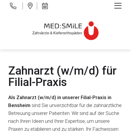
Google Maps: Zahnarzt Mannheim
Online-Termin: Zahnarzt Mannheim
MED:SMILE Mannheim anrufen
Google Maps: Kieferorthopädie Mannheim
Online-Termin: Kieferorthopädie Mannheim
MED:SMILE Kieferorthopädie anrufen
Google Maps: Zahnarzt Laudenbach
Online-Termin: Zahnarzt Laudenbach
MED:SMILE Laudenbach anrufen
Zahnarzt (w/m/d) für
Google Maps: Zahnarzt Bensheim
Online-Termin: Zahnarzt Bensheim
MED:SMILE Bensheim anrufen
Filial-Praxis
Als Zahnarzt (w/m/d) in unserer Filial-Praxis in
Bensheim
sind Sie unverzichtbar für die zahnärztliche
Betreuung unserer Patienten. Wir sind auf der Suche
nach Ihren Ideen und Ihrer Expertise, um unsere
Praxen zu etablieren und zu stärken. Ihr Fachwissen